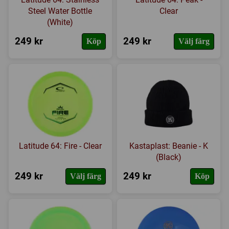
Steel Water Bottle
Clear
(White)
249 kr
249 kr
Köp
Välj färg
Latitude 64: Fire - Clear
Kastaplast: Beanie - K
(Black)
249 kr
249 kr
Välj färg
Köp