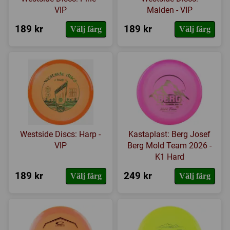
VIP
Maiden - VIP
189 kr
189 kr
Välj färg
Välj färg
Westside Discs: Harp -
Kastaplast: Berg Josef
VIP
Berg Mold Team 2026 -
K1 Hard
189 kr
249 kr
Välj färg
Välj färg