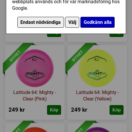
webbplats används och för vår marknadsföring hos
Google.
Latitude 64: Trust -
Latitude 64: Mighty -
Clear (Red)
Clear (Turquoise)
Endast nödvändiga
Välj
Godkänn alla
249 kr
249 kr
Köp
Köp
Latitude 64: Mighty -
Latitude 64: Mighty -
Clear (Pink)
Clear (Yellow)
249 kr
249 kr
Köp
Köp