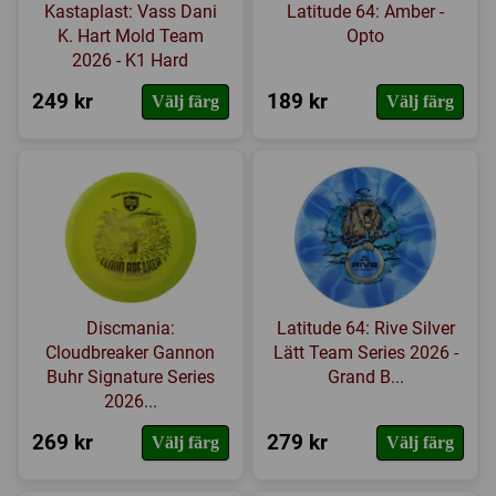
Kastaplast: Vass Dani
Latitude 64: Amber -
K. Hart Mold Team
Opto
2026 - K1 Hard
249 kr
189 kr
Välj färg
Välj färg
Discmania:
Latitude 64: Rive Silver
Cloudbreaker Gannon
Lätt Team Series 2026 -
Buhr Signature Series
Grand B...
2026...
269 kr
279 kr
Välj färg
Välj färg