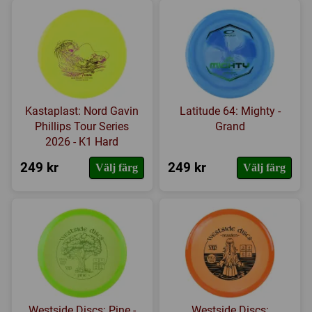
Kastaplast: Nord Gavin
Latitude 64: Mighty -
Phillips Tour Series
Grand
2026 - K1 Hard
249 kr
249 kr
Välj färg
Välj färg
Westside Discs: Pine -
Westside Discs: