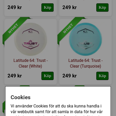
249 kr
249 kr
Köp
Köp
Latitude 64: Trust -
Latitude 64: Trust -
Clear (White)
Clear (Turquoise)
249 kr
249 kr
Köp
Köp
Cookies
Vi använder Cookies för att du ska kunna handla i
vår webbutik samt för att samla in data för hur vår