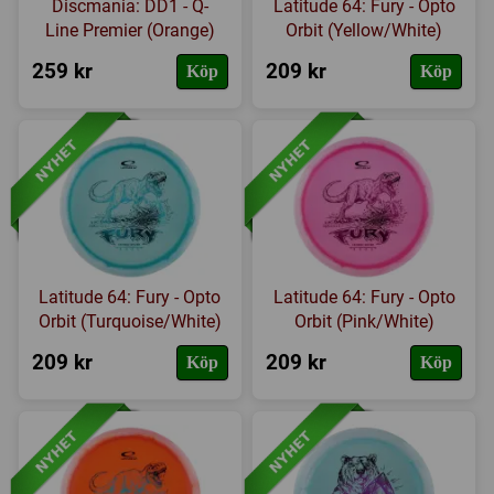
Discmania: DD1 - Q-
Latitude 64: Fury - Opto
Line Premier (Orange)
Orbit (Yellow/White)
259 kr
209 kr
Köp
Köp
Latitude 64: Fury - Opto
Latitude 64: Fury - Opto
Orbit (Turquoise/White)
Orbit (Pink/White)
209 kr
209 kr
Köp
Köp