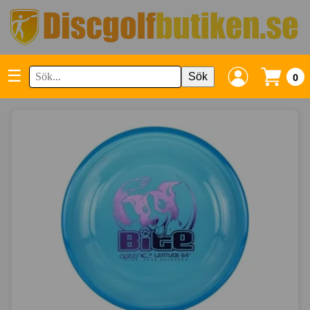
☰
Sök
0