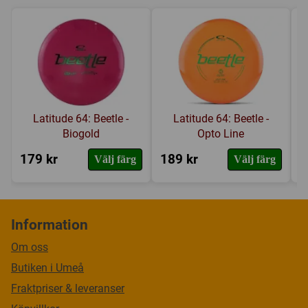
Latitude 64: Beetle -
Latitude 64: Beetle -
Biogold
Opto Line
179 kr
189 kr
1
Välj färg
Välj färg
Information
Om oss
Butiken i Umeå
Fraktpriser & leveranser