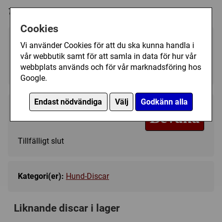
Trycket på discen kan variera i färg och form.
Cookies
Välj färg:
Vi använder Cookies för att du ska kunna handla i
vår webbutik samt för att samla in data för hur vår
Blue - Ej i lager
▼
webbplats används och för vår marknadsföring hos
Google.
Endast nödvändiga
Välj
Godkänn alla
149 kr
Bevaka
Tillfälligt slut
Kategori(er):
Hund-Discar
Liknande discar i lager