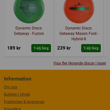
Dynamic Discs:
Dynamic Discs:
Getaway - Fuzion
Getaway Mason Ford -
Hybrid-X
189 kr
239 kr
3
Välj färg
Välj färg
Visa fler liknande discar i lager
Information
Om oss
Butiken i Umeå
Fraktpriser & leveranser
Köpvillkor