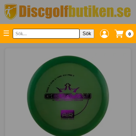
☰
Sök
0