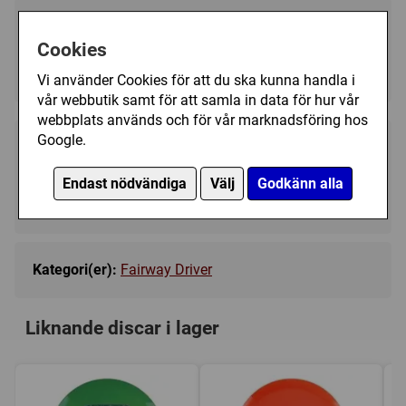
Välj färg:
Cookies
Green - I lager
▼
Vi använder Cookies för att du ska kunna handla i
vår webbutik samt för att samla in data för hur vår
webbplats används och för vår marknadsföring hos
Google.
189 kr
Köp
Endast nödvändiga
Välj
Godkänn alla
I lager, leveranstid 1-3 vardagar
Kategori(er):
Fairway Driver
Liknande discar i lager