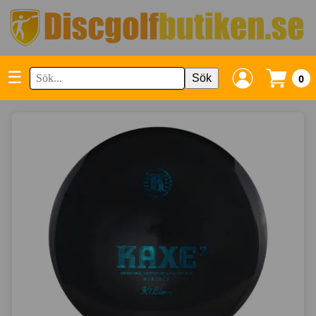
☰
Sök
0