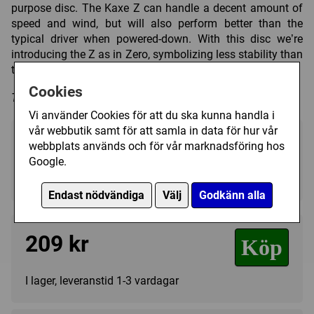
purpose disc. The Kaxe Z can handle a decent amount of
speed and wind, but will also perform better than the
typical driver when powered-down. With this disc we’re
introducing the Z as in Zero, symbolizing less stability than
the original mold.
Cookies
Trycket på discen kan variera i färg och form.
Vi använder Cookies för att du ska kunna handla i
vår webbutik samt för att samla in data för hur vår
Välj färg:
webbplats används och för vår marknadsföring hos
Google.
Black - I lager
▼
Endast nödvändiga
Välj
Godkänn alla
209 kr
Köp
I lager, leveranstid 1-3 vardagar