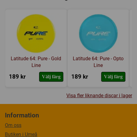
Latitude 64: Pure - Gold
Latitude 64: Pure - Opto
Line
Line
189 kr
189 kr
1
Välj färg
Välj färg
Visa fler liknande discar i lager
Information
Om oss
Butiken i Umeå