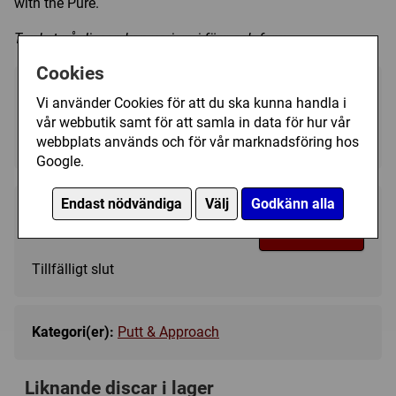
with the Pure.
Trycket på discen kan variera i färg och form.
Cookies
Välj färg:
Vi använder Cookies för att du ska kunna handla i
vår webbutik samt för att samla in data för hur vår
White - Ej i lager
▼
webbplats används och för vår marknadsföring hos
Google.
Endast nödvändiga
Välj
Godkänn alla
139 kr
Bevaka
Tillfälligt slut
Kategori(er):
Putt & Approach
Liknande discar i lager