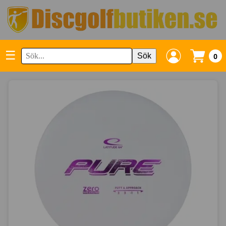
☰
Sök
0