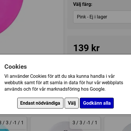
Välj färg:
Pink - Ej i lager
139 kr
Tillfälligt slut
1
Cookies
Vi använder Cookies för att du ska kunna handla i vår
de
webbutik samt för att samla in data för hur vår webbplats
Kategori(er):
Putt & Approa
används och för vår marknadsföring hos Google.
Endast nödvändiga
Välj
Godkänn alla
3 / 3 / -1 / 1
3 / 3 / -1 / 1