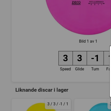
Bild
1 av 1
3
3
-1
Speed
Glide
Turn
Fa
Liknande discar i lager
3 / 3 / -1 / 1