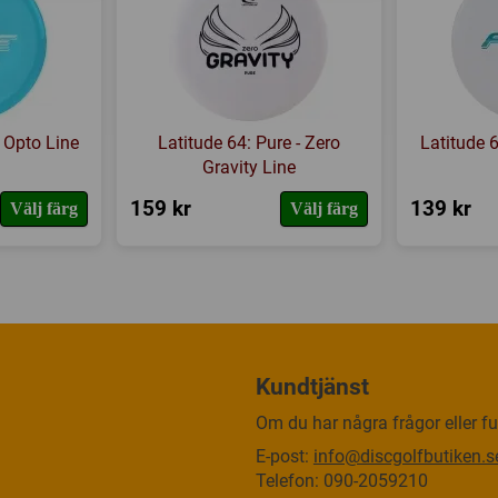
- Opto Line
Latitude 64: Pure - Zero
Latitude 6
Gravity Line
159 kr
139 kr
Välj färg
Välj färg
Kundtjänst
Om du har några frågor eller fun
E-post:
info@discgolfbutiken.s
Telefon: 090-2059210