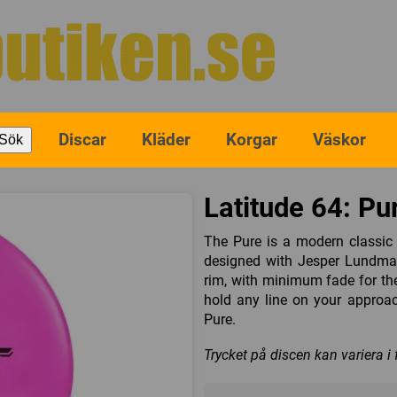
Discar
Kläder
Korgar
Väskor
Sök
Latitude 64: Pu
The Pure is a modern classic
designed with Jesper Lundma
rim, with minimum fade for the u
hold any line on your approa
Pure.
Trycket på discen kan variera i