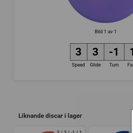
Bild
1 av 1
3
3
-1
Speed
Glide
Turn
Fa
Liknande discar i lager
3 / 3 / -1 / 1