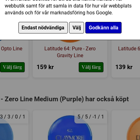
webbutik samt för att samla in data för hur vår webbplats
används och för vår marknadsföring hos Google.
Endast nödvändiga
Välj
Godkänn alla
- Opto Line
Latitude 64: Pure - Zero
Latitude 6
Gravity Line
159 kr
139 kr
Välj färg
Välj färg
 - Zero Line Medium (Purple) har också köpt
3 / 3 / 0 / 1
5 / 5 / -1 / 1