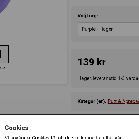
Välj färg:
Purple - I lager
1
139 kr
de
I lager, leveranstid 1-3 vard
Kategori(er):
Putt & Approa
Cookies
Vi använder Cookies för att du ska kunna handla i vår
3 / 3 / -1 / 1
3 / 3 / -1 / 1