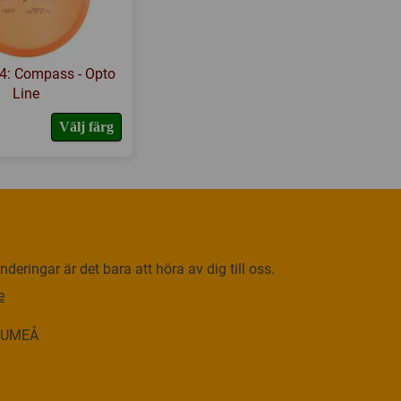
64: Compass - Opto
Line
Välj färg
deringar är det bara att höra av dig till oss.
e
0 UMEÅ