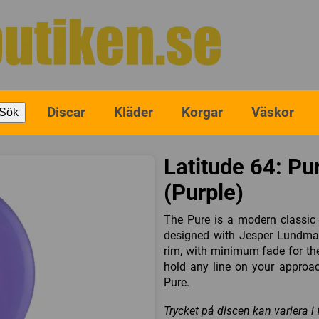
Discar
Kläder
Korgar
Väskor
Sök
Latitude 64: Pu
(Purple)
The Pure is a modern classic
designed with Jesper Lundma
rim, with minimum fade for the u
hold any line on your approa
Pure.
Trycket på discen kan variera i