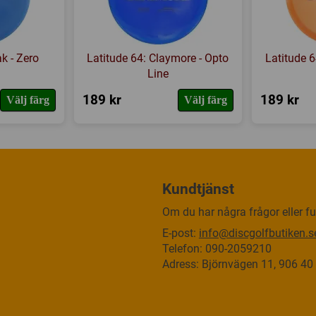
k - Zero
Latitude 64: Claymore - Opto
Latitude 
m
Line
189 kr
189 kr
Välj färg
Välj färg
Kundtjänst
Om du har några frågor eller fun
E-post:
info@discgolfbutiken.s
Telefon: 090-2059210
Adress: Björnvägen 11, 906 4