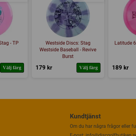
Stag - TP
Westside Discs: Stag
Latitude 6
Westside Baseball - Revive
Burst
179 kr
189 kr
Välj färg
Välj färg
Kundtjänst
Om du har några frågor eller fun
E-post:
info@discgolfbutiken.s