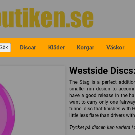
Discar
Kläder
Korgar
Väskor
Sök
Westside Discs:
The Stag is a perfect additio
smaller rim design to accommo
have a good release in the han
want to carry only one fairway 
tunnel disc that finishes with H
little less flare than drivers wit
Trycket på discen kan variera i