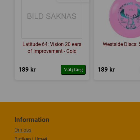
Latitude 64: Vision 20 ears
Westside Discs: 
of Improvement - Gold
189 kr
189 kr
Välj färg
Information
Om oss
Butiken i Umeå