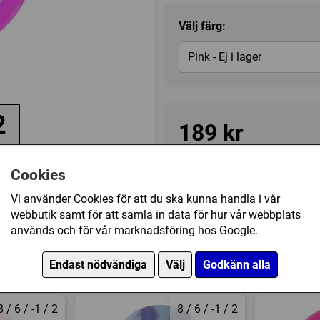
Välj färg:
Pink - Ej i lager
2
189 kr
de
Tillfälligt slut
Cookies
Vi använder Cookies för att du ska kunna handla i vår
webbutik samt för att samla in data för hur vår webbplats
Kategori(er):
Fairway Driver
används och för vår marknadsföring hos Google.
Endast nödvändiga
Välj
Godkänn alla
8 / 6 / -1 / 2
8 / 6 / -1 / 2