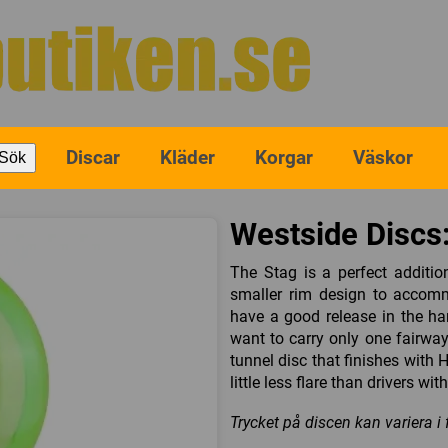
Discar
Kläder
Korgar
Väskor
Sök
Westside Discs:
The Stag is a perfect additio
smaller rim design to accommo
have a good release in the han
want to carry only one fairway 
tunnel disc that finishes with H
little less flare than drivers wit
Trycket på discen kan variera i