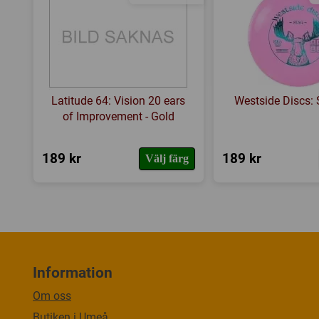
Latitude 64: Vision 20 ears
Westside Discs: 
of Improvement - Gold
189 kr
189 kr
Välj färg
Information
Om oss
Butiken i Umeå