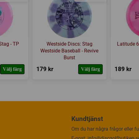
Stag - TP
Westside Discs: Stag
Latitude 6
Westside Baseball - Revive
Burst
179 kr
189 kr
Välj färg
Välj färg
Kundtjänst
Om du har några frågor eller fun
E-post:
info@discgolfbutiken.s