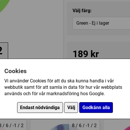
Välj färg:
Green - Ej i lager
2
189 kr
de
Tillfälligt slut
Cookies
Vi använder Cookies för att du ska kunna handla i vår
webbutik samt för att samla in data för hur vår webbplats
Kategori(er):
Fairway Driver
används och för vår marknadsföring hos Google.
Endast nödvändiga
Välj
Godkänn alla
8 / 6 / -1 / 2
8 / 6 / -1 / 2