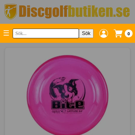
☰
Sök
0