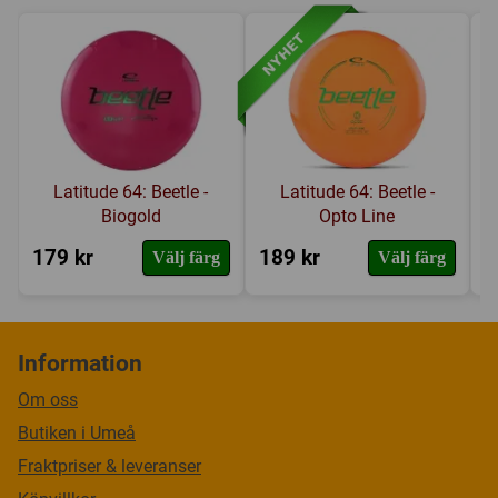
Latitude 64: Beetle -
Latitude 64: Beetle -
Biogold
Opto Line
179 kr
189 kr
1
Välj färg
Välj färg
Information
Om oss
Butiken i Umeå
Fraktpriser & leveranser