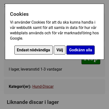
Trycket på discen kan variera i färg och form.
Cookies
Välj färg:
Vi använder Cookies för att du ska kunna handla i
vår webbutik samt för att samla in data för hur vår
Pink - I lager
▼
webbplats används och för vår marknadsföring hos
Google.
Endast nödvändiga
Välj
Godkänn alla
149 kr
Köp
I lager, leveranstid 1-3 vardagar
Kategori(er):
Hund-Discar
Liknande discar i lager