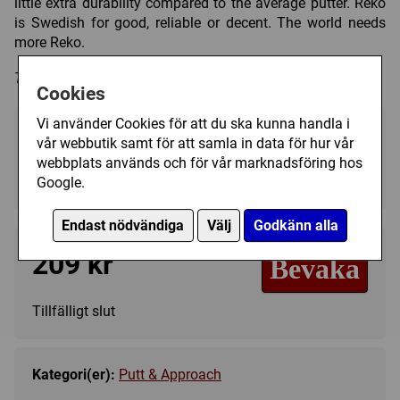
little extra durability compared to the average putter. Reko
is Swedish for good, reliable or decent. The world needs
more Reko.
Trycket på discen kan variera i färg och form.
Cookies
Vi använder Cookies för att du ska kunna handla i
Välj färg:
vår webbutik samt för att samla in data för hur vår
webbplats används och för vår marknadsföring hos
Pink - Ej i lager
▼
Google.
Endast nödvändiga
Välj
Godkänn alla
209 kr
Bevaka
Tillfälligt slut
Kategori(er):
Putt & Approach