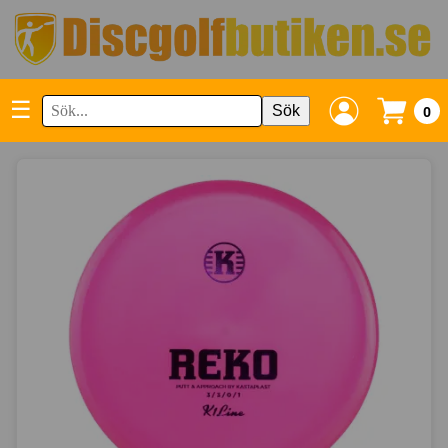
☰
Sök
0