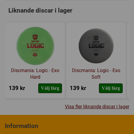
Liknande discar i lager
Discmania: Logic - Exo
Discmania: Logic - Exo
Hard
Soft
139 kr
139 kr
1
Välj färg
Välj färg
Visa fler liknande discar i lager
Information