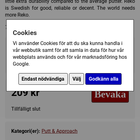
little extra durability compared to the average putter. Reko
is Swedish for good, reliable or decent. The world needs
more Reko.
Trycket på discen kan variera i färg och form.
Cookies
Vi använder Cookies för att du ska kunna handla i
Välj färg:
vår webbutik samt för att samla in data för hur vår
webbplats används och för vår marknadsföring hos
Orange - Ej i lager
▼
Google.
Endast nödvändiga
Välj
Godkänn alla
209 kr
Bevaka
Tillfälligt slut
Kategori(er):
Putt & Approach