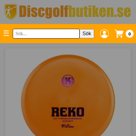
☰
Sök
0