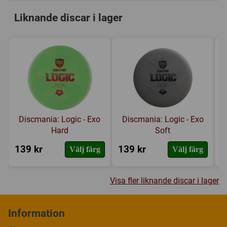
Liknande discar i lager
Discmania: Logic - Exo
Discmania: Logic - Exo
Hard
Soft
139 kr
139 kr
1
Välj färg
Välj färg
Visa fler liknande discar i lager
Information