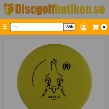
☰
Sök
0