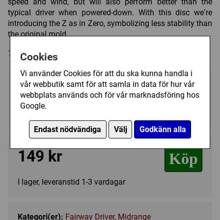
speed and wind, but will also perform better than the
typical driver when powered-down. With this disc we’re
introducing the Z as in Zero, symbolizing less stability than
the original mold.
Trycket på discen kan variera i färg och form.
Cookies
Vi använder Cookies för att du ska kunna handla i
Välj färg:
vår webbutik samt för att samla in data för hur vår
webbplats används och för vår marknadsföring hos
Yellow - I lager
▼
Google.
Endast nödvändiga
Välj
Godkänn alla
149 kr
Köp
I lager, leveranstid 1-3 vardagar
Kategori(er):
Fairway Driver
,
Midrange