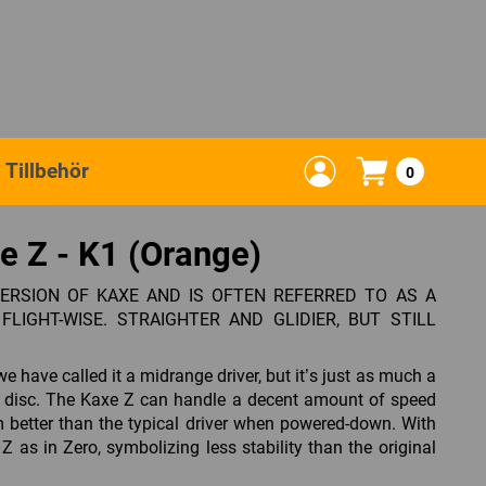
Tillbehör
0
e Z - K1 (Orange)
VERSION OF KAXE AND IS OFTEN REFERRED TO AS A
FLIGHT-WISE. STRAIGHTER AND GLIDIER, BUT STILL
e have called it a midrange driver, but it’s just as much a
se disc. The Kaxe Z can handle a decent amount of speed
m better than the typical driver when powered-down. With
 Z as in Zero, symbolizing less stability than the original