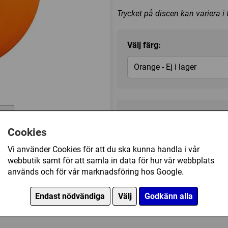
Trycket på discen kan variera i
Välj färg:
Orange - Ej i lager
2
209 kr
Cookies
de
Tillfälligt slut
Vi använder Cookies för att du ska kunna handla i vår
webbutik samt för att samla in data för hur vår webbplats
används och för vår marknadsföring hos Google.
Kategori(er):
Fairway Driver
Endast nödvändiga
Välj
Godkänn alla