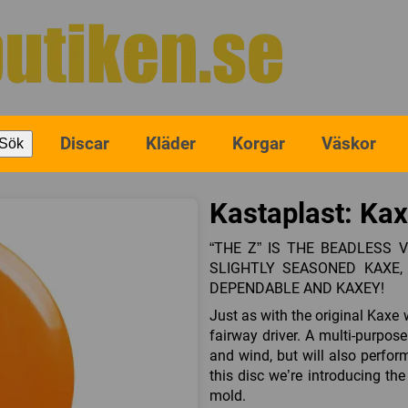
Discar
Kläder
Korgar
Väskor
Sök
Kastaplast: Kax
“THE Z” IS THE BEADLESS 
SLIGHTLY SEASONED KAXE, 
DEPENDABLE AND KAXEY!
Just as with the original Kaxe w
fairway driver. A multi-purpo
and wind, but will also perfor
this disc we’re introducing the
mold.