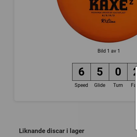
Bild
1 av 1
6
5
0
Speed
Glide
Turn
Fa
Liknande discar i lager