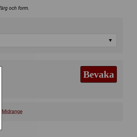
 färg och form.
▼
Bevaka
,
Midrange