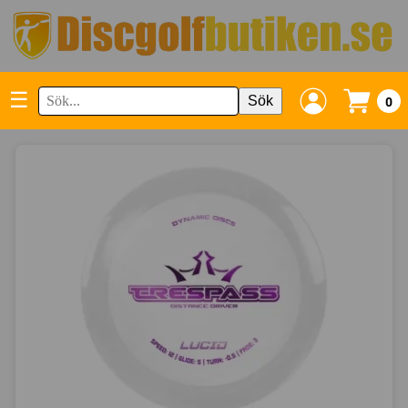
☰
Sök
0