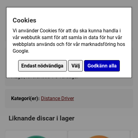
Välj färg:
Cookies
White - I lager
▼
Vi använder Cookies för att du ska kunna handla i
vår webbutik samt för att samla in data för hur vår
webbplats används och för vår marknadsföring hos
Google.
189 kr
Köp
Endast nödvändiga
Välj
Godkänn alla
I lager, leveranstid 1-3 vardagar
Kategori(er):
Distance Driver
Liknande discar i lager