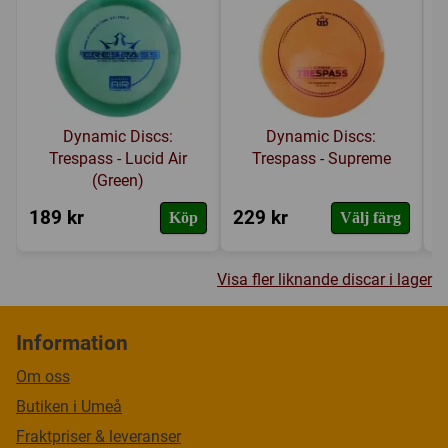
Dynamic Discs:
Dynamic Discs:
Trespass - Lucid Air
Trespass - Supreme
(Green)
189 kr
229 kr
1
Köp
Välj färg
Visa fler liknande discar i lager
Information
Om oss
Butiken i Umeå
Fraktpriser & leveranser