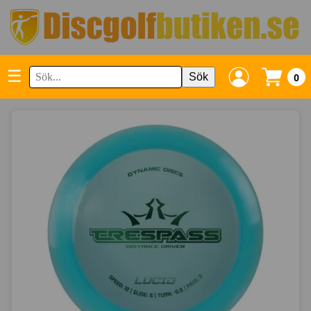
☰
Sök
0