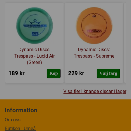
Dynamic Discs:
Dynamic Discs:
Trespass - Lucid Air
Trespass - Supreme
(Green)
189 kr
229 kr
1
Köp
Välj färg
Visa fler liknande discar i lager
Information
Om oss
Butiken i Umeå