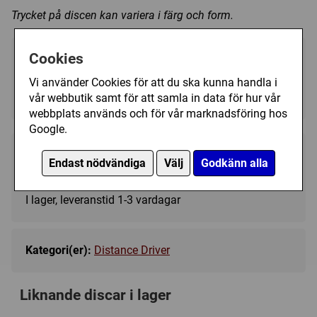
Trycket på discen kan variera i färg och form.
Cookies
Välj färg:
Vi använder Cookies för att du ska kunna handla i
Turquoise - I lager
▼
vår webbutik samt för att samla in data för hur vår
webbplats används och för vår marknadsföring hos
Google.
189 kr
Köp
Endast nödvändiga
Välj
Godkänn alla
I lager, leveranstid 1-3 vardagar
Kategori(er):
Distance Driver
Liknande discar i lager