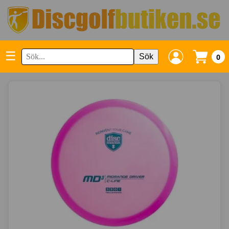
☰
Sök
0