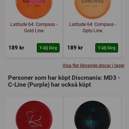
Latitude 64: Compass -
Latitude 64: Compass -
Gold Line
Opto Line
189 kr
189 kr
1
Välj färg
Välj färg
Visa fler liknande discar i lager
Personer som har köpt Discmania: MD3 -
C-Line (Purple) har också köpt