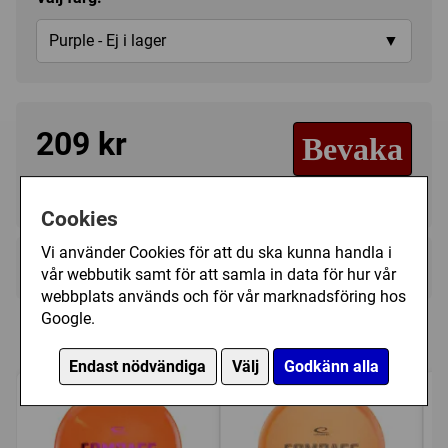
Purple - Ej i lager
▼
209 kr
Bevaka
Tillfälligt slut
Cookies
Vi använder Cookies för att du ska kunna handla i
Kategori(er):
Midrange
vår webbutik samt för att samla in data för hur vår
webbplats används och för vår marknadsföring hos
Google.
Liknande discar i lager
Endast nödvändiga
Välj
Godkänn alla