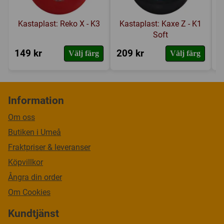
Kastaplast: Reko X - K3
Kastaplast: Kaxe Z - K1
Soft
149 kr
209 kr
9
Välj färg
Välj färg
Information
Om oss
Butiken i Umeå
Fraktpriser & leveranser
Köpvillkor
Ångra din order
Om Cookies
Kundtjänst