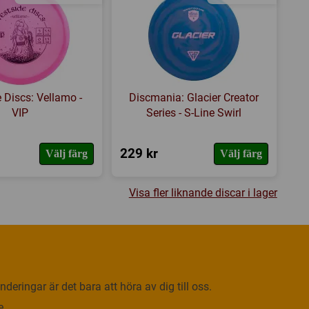
 Discs: Vellamo -
Discmania: Glacier Creator
VIP
Series - S-Line Swirl
229 kr
Välj färg
Välj färg
Visa fler liknande discar i lager
deringar är det bara att höra av dig till oss.
e