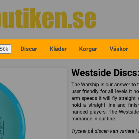
Discar
Kläder
Korgar
Väskor
Sök
Westside Discs:
The Warship is our answer to 
user friendly for all levels it 
arm speeds it will fly straight 
hold a straight line and finis
handed players. The Westside 
midrange in our line.
Trycket på discen kan variera i