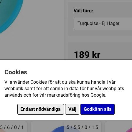
Välj färg:
Turquoise - Ej i lager
189 kr
1
Tillfälligt slut
Cookies
de
Vi använder Cookies för att du ska kunna handla i vår
webbutik samt för att samla in data för hur vår webbplats
Kategori(er):
Midrange
används och för vår marknadsföring hos Google.
Endast nödvändiga
Välj
Godkänn alla
5 / 6 / 0 / 1
5 / 5.5 / 0 / 1.5