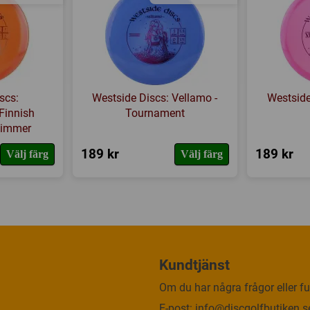
scs:
Westside Discs: Vellamo -
Westside
Finnish
Tournament
limmer
189 kr
189 kr
Välj färg
Välj färg
Kundtjänst
Om du har några frågor eller fun
E-post:
info@discgolfbutiken.s