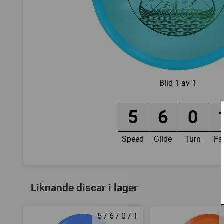
Bild
1 av 1
5
6
0
Speed
Glide
Turn
Fa
Liknande discar i lager
5 / 6 / 0 / 1