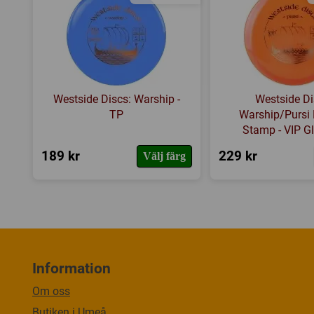
Westside Discs: Warship -
Westside Di
TP
Warship/Pursi 
Stamp - VIP G
189 kr
229 kr
Välj färg
Information
Om oss
Butiken i Umeå