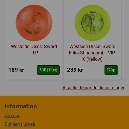
Westside Discs: Sword
Westside Discs: Sword
- TP
Erika Stinchcomb - VIP-
X (Yellow)
189 kr
239 kr
1
Välj färg
Köp
Visa fler liknande discar i lager
Information
Om oss
Butiken i Umeå