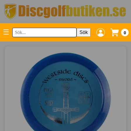
☰
Sök
0