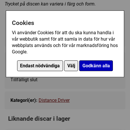
Trycket på discen kan variera i färg och form.
Välj färg:
Cookies
Vi använder Cookies för att du ska kunna handla i
Blue - Ej i lager
▼
vår webbutik samt för att samla in data för hur vår
webbplats används och för vår marknadsföring hos
Google.
189 kr
Bevaka
Endast nödvändiga
Välj
Godkänn alla
Tillfälligt slut
Kategori(er):
Distance Driver
Liknande discar i lager