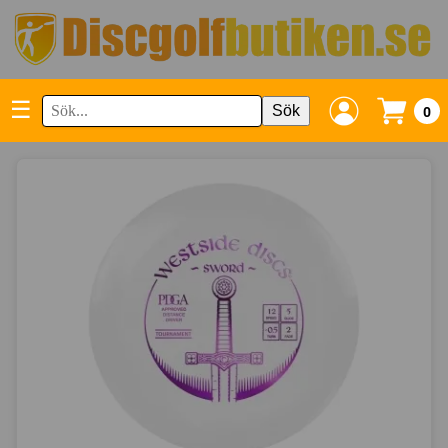
☰
Sök
0