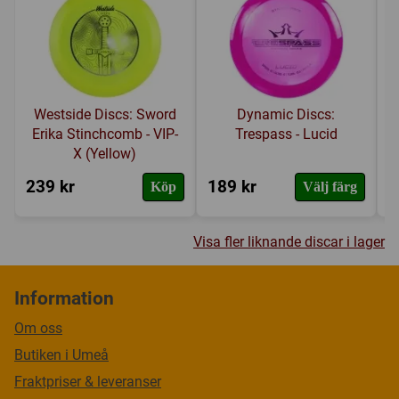
Westside Discs: Sword
Dynamic Discs:
Erika Stinchcomb - VIP-
Trespass - Lucid
X (Yellow)
239 kr
189 kr
1
Köp
Välj färg
Visa fler liknande discar i lager
Information
Om oss
Butiken i Umeå
Fraktpriser & leveranser