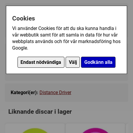
Välj färg:
Cookies
White - Ej i lager
▼
Vi använder Cookies för att du ska kunna handla i
vår webbutik samt för att samla in data för hur vår
webbplats används och för vår marknadsföring hos
Google.
189 kr
Bevaka
Endast nödvändiga
Välj
Godkänn alla
Tillfälligt slut
Kategori(er):
Distance Driver
Liknande discar i lager