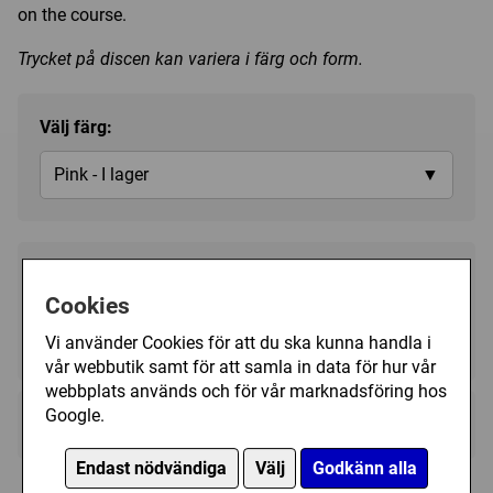
on the course.
Trycket på discen kan variera i färg och form.
Välj färg:
Pink - I lager
▼
139 kr
Köp
Cookies
Vi använder Cookies för att du ska kunna handla i
I lager, leveranstid 1-3 vardagar
vår webbutik samt för att samla in data för hur vår
webbplats används och för vår marknadsföring hos
Google.
Kategori(er):
Putt & Approach
Endast nödvändiga
Välj
Godkänn alla