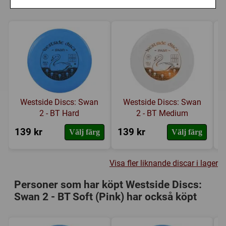
Liknande discar i lager
Westside Discs: Swan
Westside Discs: Swan
2 - BT Hard
2 - BT Medium
139 kr
139 kr
1
Välj färg
Välj färg
Visa fler liknande discar i lager
Personer som har köpt Westside Discs:
Swan 2 - BT Soft (Pink) har också köpt