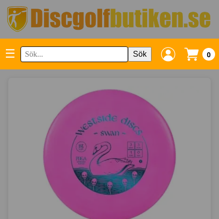
☰
Sök
0