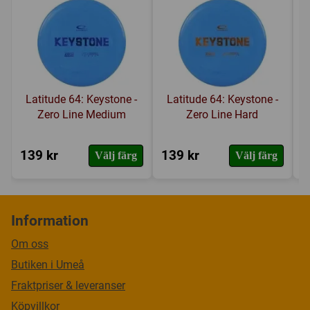
Latitude 64: Keystone -
Latitude 64: Keystone -
Zero Line Medium
Zero Line Hard
139 kr
139 kr
1
Välj färg
Välj färg
Information
Om oss
Butiken i Umeå
Fraktpriser & leveranser
Köpvillkor