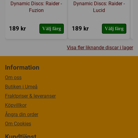
Dynamic Discs: Raider -
Dynamic Discs: Raider -
Fuzion
Lucid
189 kr
189 kr
2
Välj färg
Välj färg
Visa fler liknande discar i lager
Information
Om oss
Butiken i Umeå
Fraktpriser & leveranser
Köpvillkor
Ångra din order
Om Cookies
Kundtjänst