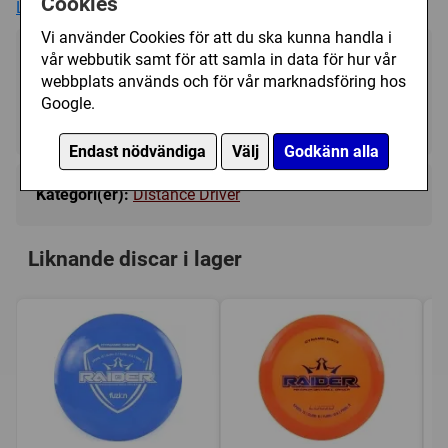
Cookies
Läs mer
flight integrity. The sorcerer will give you that “pro throw”
you have been looking for on the course.
Vi använder Cookies för att du ska kunna handla i
vår webbutik samt för att samla in data för hur vår
209 kr
Bevaka
Trycket på discen kan variera i färg och form.
webbplats används och för vår marknadsföring hos
Google.
Tillfälligt slut
Endast nödvändiga
Välj
Godkänn alla
Kategori(er):
Distance Driver
Liknande discar i lager