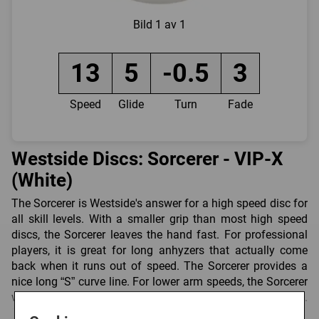
Bild
1 av 1
13
5
-0.5
3
Speed
Glide
Turn
Fade
Westside Discs: Sorcerer - VIP-X
(White)
The Sorcerer is Westside's answer for a high speed disc for
all skill levels. With a smaller grip than most high speed
discs, the Sorcerer leaves the hand fast. For professional
players, it is great for long anhyzers that actually come
back when it runs out of speed. The Sorcerer provides a
nice long “S” curve line. For lower arm speeds, the Sorcerer
will actually get flat and glide before diving to the left.
Many drivers designed for slower arm speeds have poor