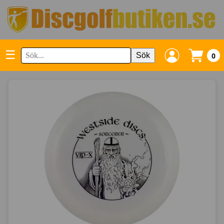
☰
Sök
0