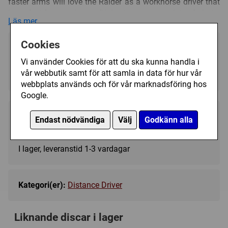
faster arms will love the Raider as a workhorse driver that
is perfect for carrying multiples to cover a variety of shots.
Läs mer
Get ready to put some power on your distance shots, and
watch the Raider destroy your previous best drives.
Cookies
Välj färg:
Trycket på discen kan variera i färg och form.
Vi använder Cookies för att du ska kunna handla i
Blue - I lager
▼
vår webbutik samt för att samla in data för hur vår
webbplats används och för vår marknadsföring hos
Google.
189 kr
Endast nödvändiga
Välj
Godkänn alla
Köp
I lager, leveranstid 1-3 vardagar
Kategori(er):
Distance Driver
Liknande discar i lager