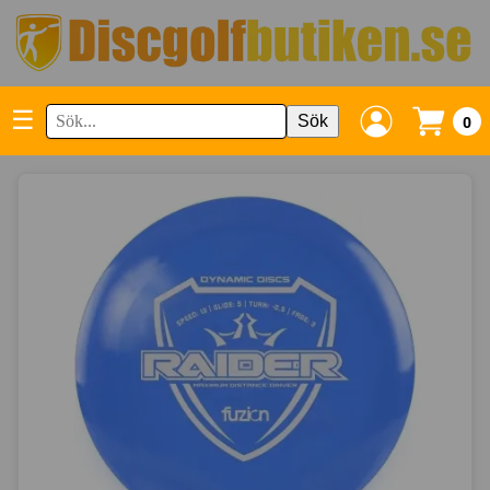
☰
Sök
0