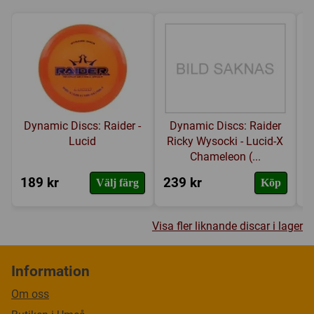
Dynamic Discs: Raider -
Dynamic Discs: Raider
Lucid
Ricky Wysocki - Lucid-X
Chameleon (...
189 kr
239 kr
2
Välj färg
Köp
Visa fler liknande discar i lager
Information
Om oss