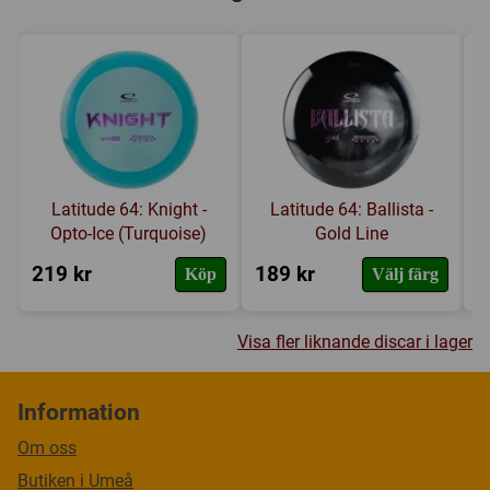
Latitude 64: Knight -
Latitude 64: Ballista -
Opto-Ice (Turquoise)
Gold Line
219 kr
189 kr
1
Köp
Välj färg
Visa fler liknande discar i lager
Information
Om oss
Butiken i Umeå