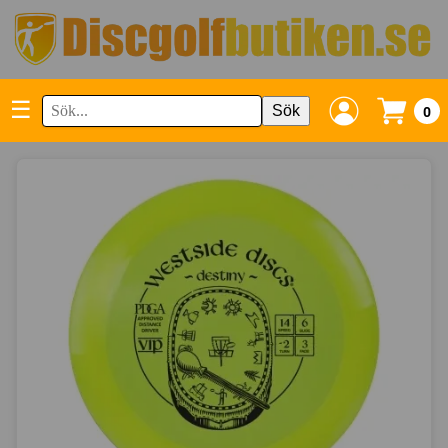
☰
Sök
0