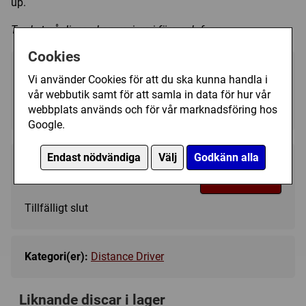
up.
Trycket på discen kan variera i färg och form.
Cookies
Välj färg:
Vi använder Cookies för att du ska kunna handla i
vår webbutik samt för att samla in data för hur vår
Yellow - Ej i lager
▼
webbplats används och för vår marknadsföring hos
Google.
Endast nödvändiga
Välj
Godkänn alla
189 kr
Bevaka
Tillfälligt slut
Kategori(er):
Distance Driver
Liknande discar i lager