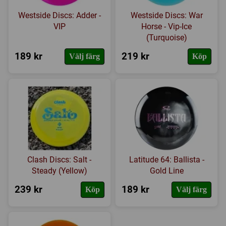
Westside Discs: Adder -
Westside Discs: War
VIP
Horse - Vip-Ice
(Turquoise)
189 kr
219 kr
Välj färg
Köp
Clash Discs: Salt -
Latitude 64: Ballista -
Steady (Yellow)
Gold Line
239 kr
189 kr
Köp
Välj färg