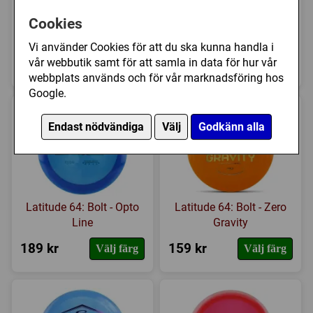
Westside Discs: Prince
Latitude 64: Bolt - Opto
Cookies
First Run Matt Orum -
Air
VIP
Vi använder Cookies för att du ska kunna handla i
209 kr
189 kr
vår webbutik samt för att samla in data för hur vår
Välj färg
Välj färg
webbplats används och för vår marknadsföring hos
Google.
Endast nödvändiga
Välj
Godkänn alla
Latitude 64: Bolt - Opto
Latitude 64: Bolt - Zero
Line
Gravity
189 kr
159 kr
Välj färg
Välj färg