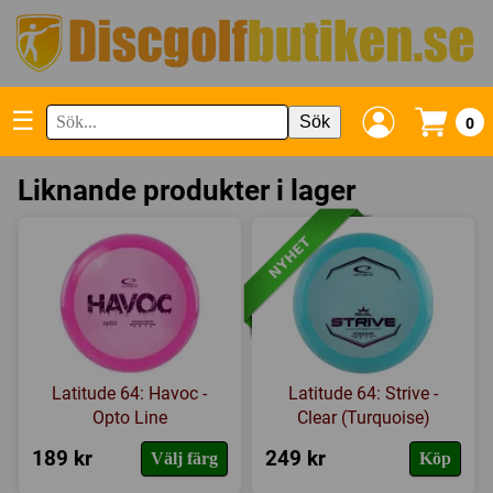
☰
Sök
0
Liknande produkter i lager
Latitude 64: Havoc -
Latitude 64: Strive -
Opto Line
Clear (Turquoise)
189 kr
249 kr
Välj färg
Köp