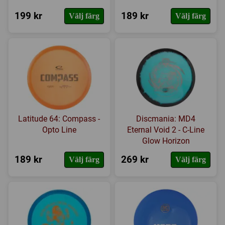
199 kr
189 kr
Välj färg
Välj färg
Latitude 64: Compass -
Discmania: MD4
Opto Line
Eternal Void 2 - C-Line
Glow Horizon
189 kr
269 kr
Välj färg
Välj färg