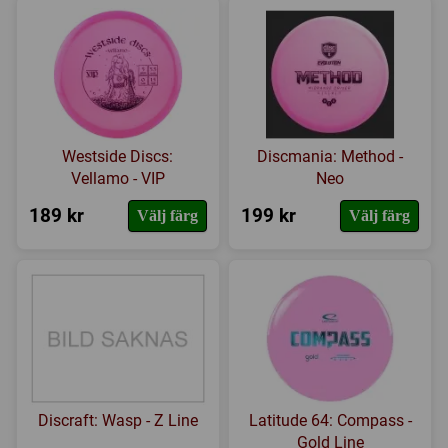
Westside Discs:
Discmania: Method -
Vellamo - VIP
Neo
189 kr
199 kr
Välj färg
Välj färg
Discraft: Wasp - Z Line
Latitude 64: Compass -
Gold Line