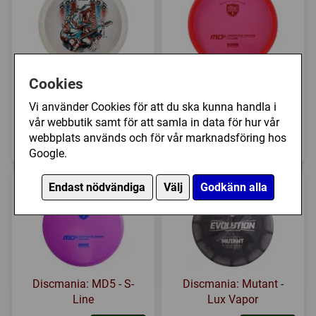
Cookies
Latitude 64: Fire
Discmania: MD5 - C-
Anniken Steen Team
Line
Vi använder Cookies för att du ska kunna handla i
Series 2026 - Clear ...
vår webbutik samt för att samla in data för hur vår
279 kr
webbplats används och för vår marknadsföring hos
209 kr
Välj färg
Välj färg
Google.
Endast nödvändiga
Välj
Godkänn alla
Discmania: MD5 - S-
Discmania: Mutant -
Line
Lux Vapor