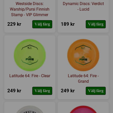
Westside Discs:
Dynamic Discs: Verdict
Warship/Pursi Finnish
- Lucid
Stamp - VIP Glimmer
229 kr
189 kr
Välj färg
Välj färg
Latitude 64: Fire - Clear
Latitude 64: Fire -
Grand
249 kr
249 kr
Välj färg
Välj färg