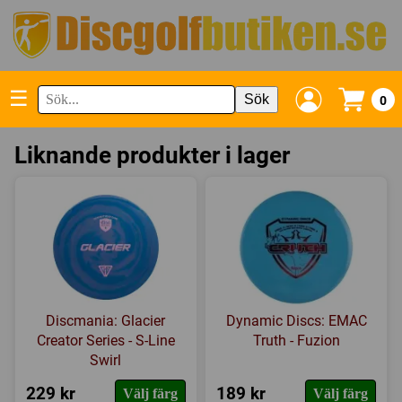
☰
Sök
0
Liknande produkter i lager
Discmania: Glacier
Dynamic Discs: EMAC
Creator Series - S-Line
Truth - Fuzion
Swirl
229 kr
189 kr
Välj färg
Välj färg