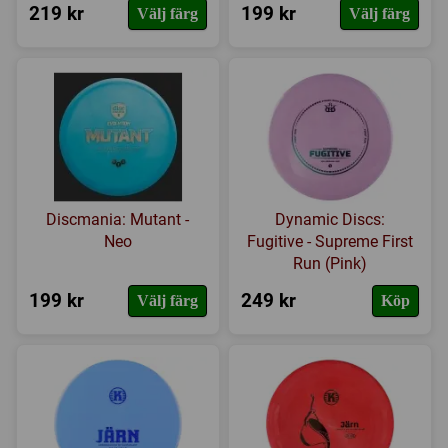
219 kr
199 kr
Välj färg
Välj färg
Discmania: Mutant -
Dynamic Discs:
Neo
Fugitive - Supreme First
Run (Pink)
199 kr
249 kr
Välj färg
Köp