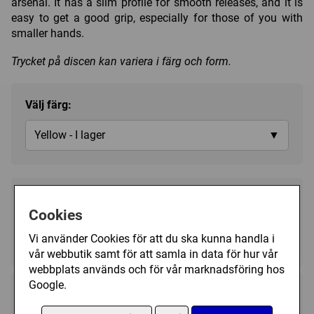
arsenal. It has a slim profile for smooth releases, and it is
easy to get a good grip, especially for those of you with
smaller hands.
Trycket på discen kan variera i färg och form.
Välj färg:
Yellow - I lager
▼
189 kr
Köp
Cookies
Vi använder Cookies för att du ska kunna handla i
I lager, leveranstid 1-3 vardagar
vår webbutik samt för att samla in data för hur vår
webbplats används och för vår marknadsföring hos
Google.
Kategori(er):
Distance Driver