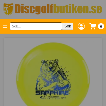
☰
Sök
0