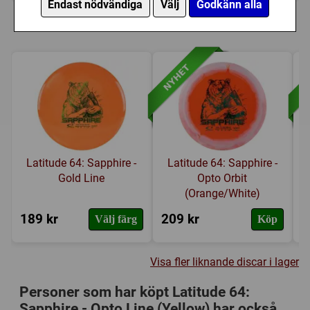
Endast nödvändiga
Välj
Godkänn alla
Liknande discar i lager
Latitude 64: Sapphire -
Latitude 64: Sapphire -
Gold Line
Opto Orbit
(Orange/White)
189 kr
209 kr
2
Välj färg
Köp
Visa fler liknande discar i lager
Personer som har köpt Latitude 64:
Sapphire - Opto Line (Yellow) har också