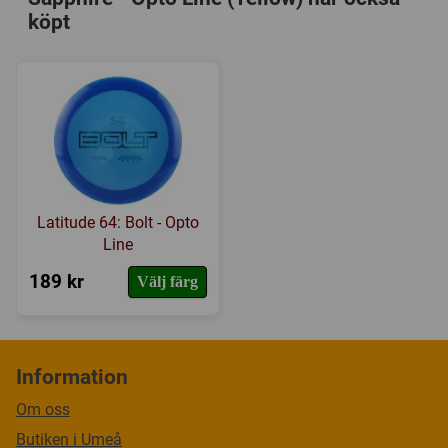
köpt
Latitude 64: Bolt - Opto
Line
189 kr
Välj färg
Information
Om oss
Butiken i Umeå