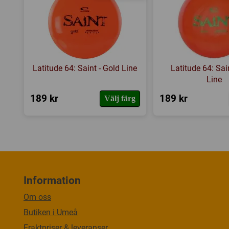
Latitude 64: Saint - Gold Line
Latitude 64: Sai
Line
189 kr
189 kr
Välj färg
Information
Om oss
Butiken i Umeå
Fraktpriser & leveranser