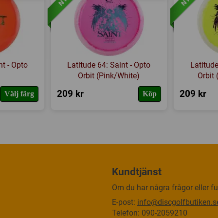
nt - Opto
Latitude 64: Saint - Opto
Latitude
Orbit (Pink/White)
Orbit
209 kr
209 kr
Välj färg
Köp
Kundtjänst
Om du har några frågor eller fun
E-post:
info@discgolfbutiken.s
Telefon: 090-2059210