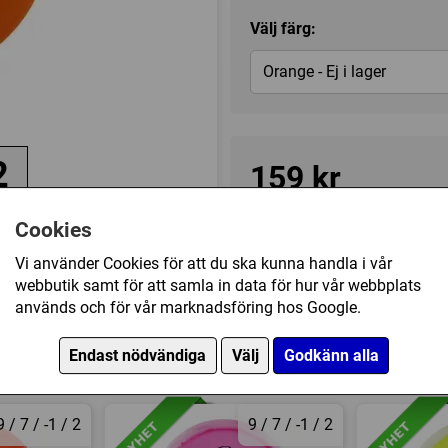
Välj färg:
Orange - Ej i lager
2
159 kr
de
Cookies
Tillfälligt slut
Vi använder Cookies för att du ska kunna handla i vår
webbutik samt för att samla in data för hur vår webbplats
Kategori(er):
Fairway Driver
används och för vår marknadsföring hos Google.
Endast nödvändiga
Välj
Godkänn alla
9 / 7 / -1 / 2
9 / 7 / -1 / 2