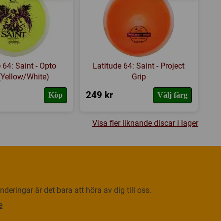
 64: Saint - Opto
Latitude 64: Saint - Project
 (Yellow/White)
Grip
249 kr
Köp
Välj färg
Visa fler liknande discar i lager
deringar är det bara att höra av dig till oss.
e