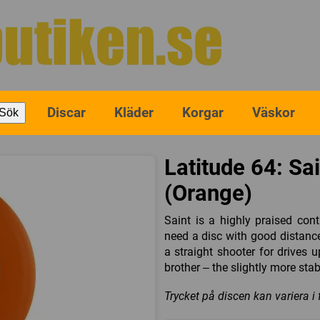
Discar
Kläder
Korgar
Väskor
Sök
Latitude 64: Sai
(Orange)
Saint is a highly praised co
need a disc with good distance 
a straight shooter for drives 
brother – the slightly more stab
Trycket på discen kan variera i