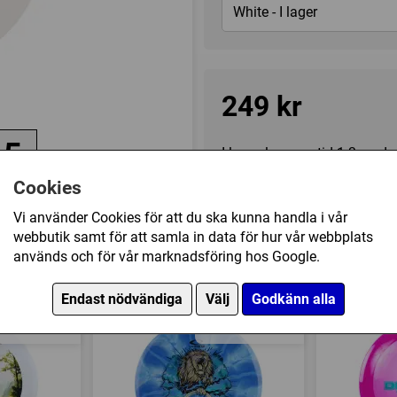
White - I lager
249 kr
.5
I lager, leveranstid 1-3 vard
Cookies
de
Vi använder Cookies för att du ska kunna handla i vår
Kategori(er):
Distance Drive
webbutik samt för att samla in data för hur vår webbplats
används och för vår marknadsföring hos Google.
Endast nödvändiga
Välj
Godkänn alla
/ 5 / 0 / 3.5
13 / 5 / 0 / 3.5