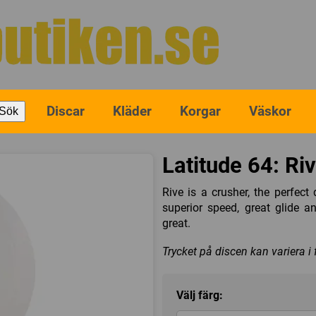
Discar
Kläder
Korgar
Väskor
Sök
Latitude 64: Ri
Rive is a crusher, the perfect
superior speed, great glide a
great.
Trycket på discen kan variera i
Välj färg: