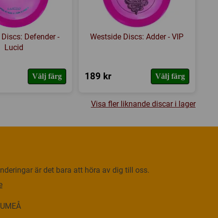
Discs: Defender -
Westside Discs: Adder - VIP
Lucid
189 kr
Välj färg
Välj färg
Visa fler liknande discar i lager
deringar är det bara att höra av dig till oss.
e
0 UMEÅ