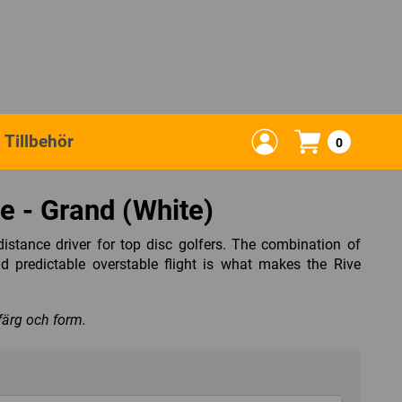
Tillbehör
0
ve - Grand (White)
 distance driver for top disc golfers. The combination of
nd predictable overstable flight is what makes the Rive
 färg och form.