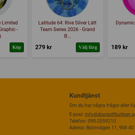
e Limited
Latitude 64: Rive Silver Lätt
Dynamic 
Graphic -
Team Series 2026 - Grand
)
B...
279 kr
189 kr
Köp
Välj färg
Kundtjänst
Om du har några frågor eller fun
E-post:
info@discgolfbutiken.s
Telefon: 090-2059210
Adress: Björnvägen 11, 906 4