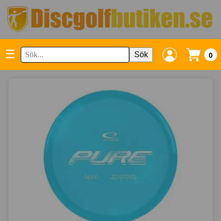
☰
Sök
0