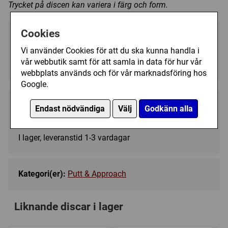
Trycket på discen kan variera i färg och form.
Cookies
Välj färg:
Vi använder Cookies för att du ska kunna handla i
Turquoise - I lager
▼
vår webbutik samt för att samla in data för hur vår
webbplats används och för vår marknadsföring hos
Google.
189 kr
Endast nödvändiga
Välj
Godkänn alla
Köp
I lager, leveranstid 1-3 vardagar
Kategori(er):
Putt & Approach
Liknande discar i lager