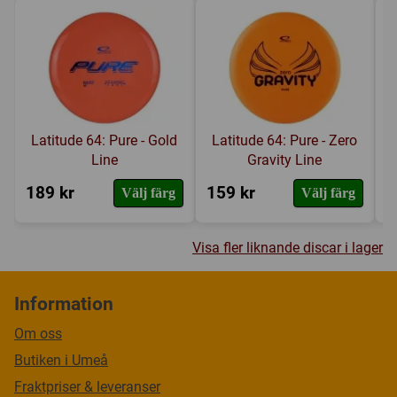
Latitude 64: Pure - Gold
Latitude 64: Pure - Zero
Line
Gravity Line
189 kr
159 kr
1
Välj färg
Välj färg
Visa fler liknande discar i lager
Information
Om oss
Butiken i Umeå
Fraktpriser & leveranser