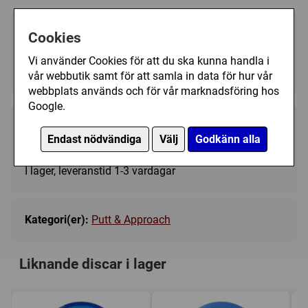
Välj färg:
Cookies
Vi använder Cookies för att du ska kunna handla i
Pink - I lager
▼
vår webbutik samt för att samla in data för hur vår
webbplats används och för vår marknadsföring hos
Google.
139 kr
Köp
Endast nödvändiga
Välj
Godkänn alla
I lager, leveranstid 1-3 vardagar
Kategori(er):
Putt & Approach
Liknande discar i lager