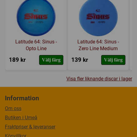
Latitude 64: Sinus -
Latitude 64: Sinus -
Opto Line
Zero Line Medium
189 kr
139 kr
1
Välj färg
Välj färg
Visa fler liknande discar i lager
Information
Om oss
Butiken i Umeå
Fraktpriser & leveranser
Köpvillkor