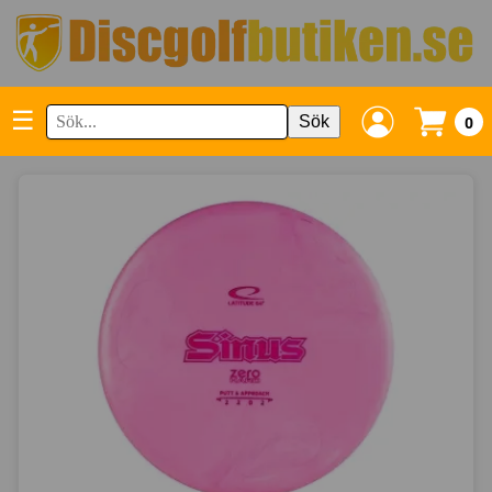
☰
Sök
0