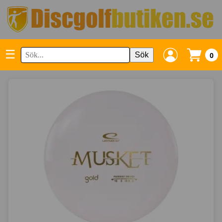
☰
Sök
0