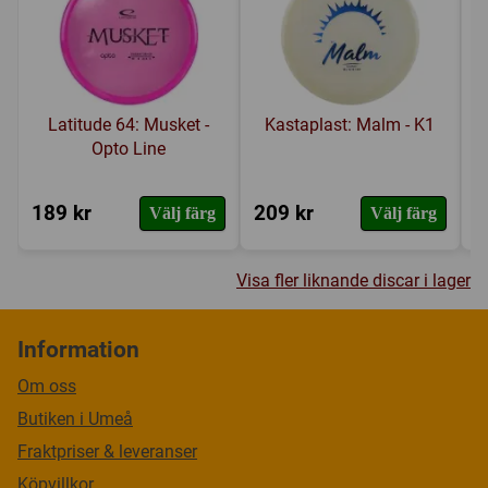
Latitude 64: Musket -
Kastaplast: Malm - K1
Opto Line
189 kr
209 kr
2
Välj färg
Välj färg
Visa fler liknande discar i lager
Information
Om oss
Butiken i Umeå
Fraktpriser & leveranser
Köpvillkor