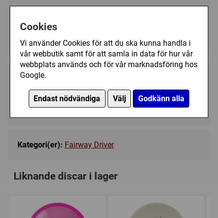
Välj färg:
Cookies
White - Ej i lager
▼
Vi använder Cookies för att du ska kunna handla i
vår webbutik samt för att samla in data för hur vår
webbplats används och för vår marknadsföring hos
Google.
189 kr
Bevaka
Endast nödvändiga
Välj
Godkänn alla
Tillfälligt slut
Kategori(er):
Fairway Driver
Liknande discar i lager