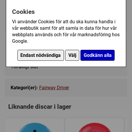
Välj färg:
Cookies
Turquoise - Ej i lager
▼
Vi använder Cookies för att du ska kunna handla i
vår webbutik samt för att samla in data för hur vår
webbplats används och för vår marknadsföring hos
Google.
189 kr
Bevaka
Endast nödvändiga
Välj
Godkänn alla
Tillfälligt slut
Kategori(er):
Fairway Driver
Liknande discar i lager