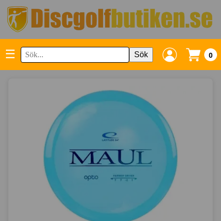
☰
Sök
0