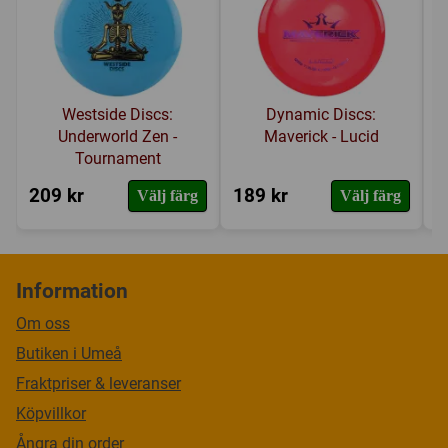
Westside Discs:
Dynamic Discs:
Underworld Zen -
Maverick - Lucid
Tournament
209 kr
189 kr
2
Välj färg
Välj färg
Information
Om oss
Butiken i Umeå
Fraktpriser & leveranser
Köpvillkor
Ångra din order