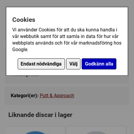
Välj färg:
Cookies
Grey - Ej i lager
▼
Vi använder Cookies för att du ska kunna handla i
vår webbutik samt för att samla in data för hur vår
webbplats används och för vår marknadsföring hos
Google.
139 kr
Bevaka
Endast nödvändiga
Välj
Godkänn alla
Tillfälligt slut
Kategori(er):
Putt & Approach
Liknande discar i lager