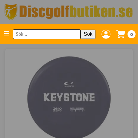
☰
Sök
0