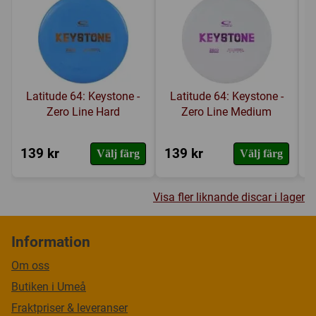
Latitude 64: Keystone -
Latitude 64: Keystone -
Zero Line Hard
Zero Line Medium
139 kr
139 kr
1
Välj färg
Välj färg
Visa fler liknande discar i lager
Information
Om oss
Butiken i Umeå
Fraktpriser & leveranser