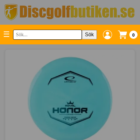
☰
Sök
0