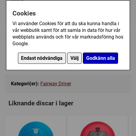
Välj färg:
Cookies
Turquoise - Ej i lager
▼
Vi använder Cookies för att du ska kunna handla i
vår webbutik samt för att samla in data för hur vår
webbplats används och för vår marknadsföring hos
249 kr
Google.
Bevaka
Endast nödvändiga
Välj
Godkänn alla
Tillfälligt slut
Kategori(er):
Fairway Driver
Liknande discar i lager