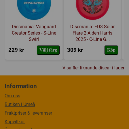
Discmania: Vanguard
Discmania: FD3 Solar
Creator Series - S-Line
Flare 2 Alden Harris
Swirl
2025 - C-Line G...
229 kr
309 kr
2
Välj färg
Köp
Visa fler liknande discar i lager
Information
Om oss
Butiken i Umeå
Fraktpriser & leveranser
Köpvillkor