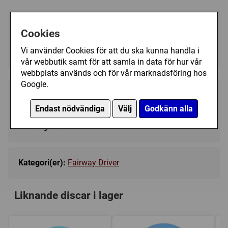
Välj färg:
Cookies
Yellow - Ej i lager
▼
Vi använder Cookies för att du ska kunna handla i
vår webbutik samt för att samla in data för hur vår
webbplats används och för vår marknadsföring hos
Google.
229 kr
Bevaka
Endast nödvändiga
Välj
Godkänn alla
Tillfälligt slut
Kategori(er):
Fairway Driver
Liknande discar i lager