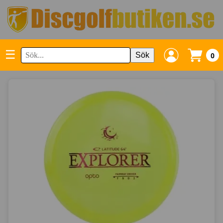
☰
Sök
0