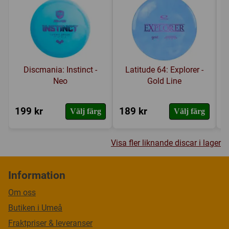
Discmania: Instinct -
Latitude 64: Explorer -
Neo
Gold Line
199 kr
189 kr
1
Välj färg
Välj färg
Visa fler liknande discar i lager
Information
Om oss
Butiken i Umeå
Fraktpriser & leveranser