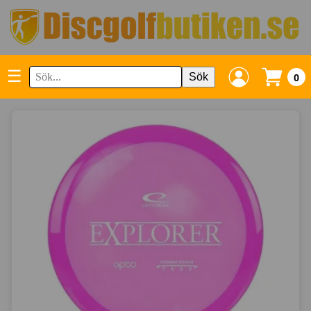
☰
Sök
0