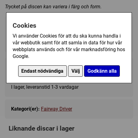
Trycket på discen kan variera i färg och form.
Cookies
Välj färg:
Vi använder Cookies för att du ska kunna handla i
Pink - I lager
▼
vår webbutik samt för att samla in data för hur vår
webbplats används och för vår marknadsföring hos
Google.
189 kr
Köp
Endast nödvändiga
Välj
Godkänn alla
I lager, leveranstid 1-3 vardagar
Kategori(er):
Fairway Driver
Liknande discar i lager