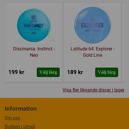
Discmania: Instinct -
Latitude 64: Explorer -
Neo
Gold Line
199 kr
189 kr
1
Välj färg
Välj färg
Visa fler liknande discar i lager
Information
Om oss
Butiken i Umeå