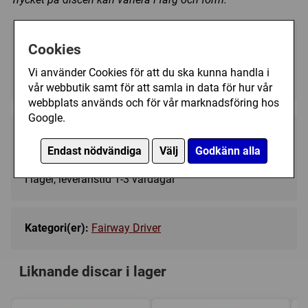
Välj färg:
Cookies
Red - I lager
▼
Vi använder Cookies för att du ska kunna handla i
vår webbutik samt för att samla in data för hur vår
webbplats används och för vår marknadsföring hos
Google.
189 kr
Köp
Endast nödvändiga
Välj
Godkänn alla
I lager, leveranstid 1-3 vardagar
Kategori(er):
Fairway Driver
Liknande discar i lager