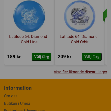
Latitude 64: Diamond -
Latitude 64: Diamond -
Gold Line
Gold Orbit
189 kr
209 kr
2
Välj färg
Välj färg
Visa fler liknande discar i lager
Information
Om oss
Butiken i Umeå
Fraktpriser & leveranser