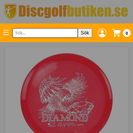
☰
Sök
0