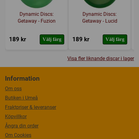
Dynamic Discs:
Dynamic Discs:
Getaway - Fuzion
Getaway - Lucid
189 kr
189 kr
1
Välj färg
Välj färg
Visa fler liknande discar i lager
Information
Om oss
Butiken i Umeå
Fraktpriser & leveranser
Köpvillkor
Ångra din order
Om Cookies