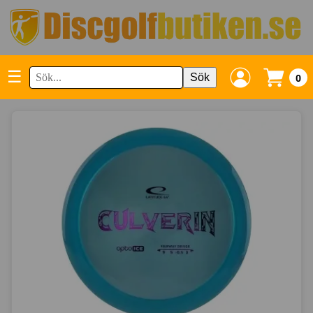
☰
Sök
0