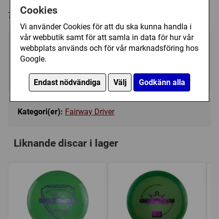
Cookies
Trycket på discen kan variera i färg och form.
Vi använder Cookies för att du ska kunna handla i
vår webbutik samt för att samla in data för hur vår
219 kr
webbplats används och för vår marknadsföring hos
Utgått
Google.
Ej tillgänglig
Endast nödvändiga
Välj
Godkänn alla
Kategori(er):
Fairway Driver
Liknande discar i lager