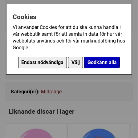
Välj färg:
Cookies
Blue - Ej i lager
▼
Vi använder Cookies för att du ska kunna handla i
vår webbutik samt för att samla in data för hur vår
webbplats används och för vår marknadsföring hos
Google.
189 kr
Bevaka
Endast nödvändiga
Välj
Godkänn alla
Tillfälligt slut
Kategori(er):
Midrange
Liknande discar i lager