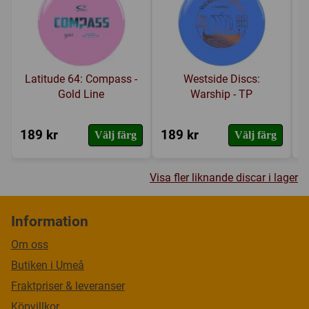
Latitude 64: Compass -
Westside Discs:
Gold Line
Warship - TP
189 kr
189 kr
2
Välj färg
Välj färg
Visa fler liknande discar i lager
Information
Om oss
Butiken i Umeå
Fraktpriser & leveranser
Köpvillkor