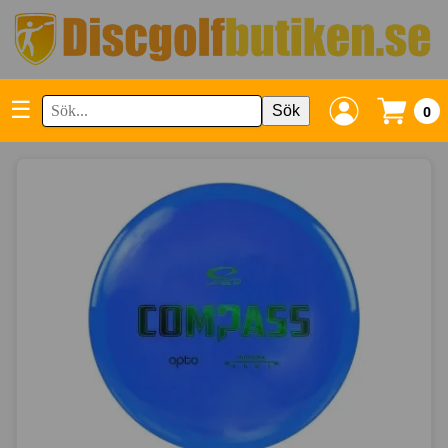
☰
Sök
0