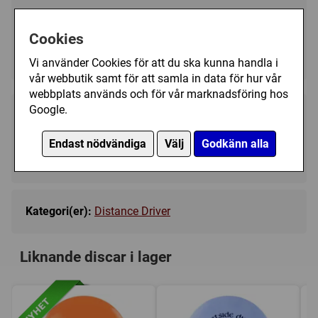
Välj färg:
Cookies
Orange - Ej i lager
▼
Vi använder Cookies för att du ska kunna handla i
vår webbutik samt för att samla in data för hur vår
webbplats används och för vår marknadsföring hos
Google.
189 kr
Bevaka
Endast nödvändiga
Välj
Godkänn alla
Tillfälligt slut
Kategori(er):
Distance Driver
Liknande discar i lager