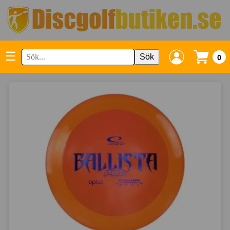
☰
Sök
0