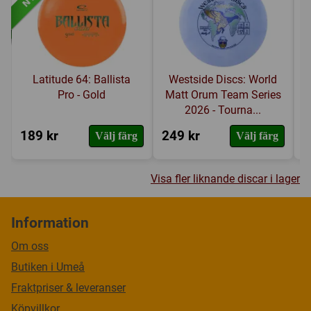
Latitude 64: Ballista
Westside Discs: World
Pro - Gold
Matt Orum Team Series
2026 - Tourna...
189 kr
249 kr
2
Välj färg
Välj färg
Visa fler liknande discar i lager
Information
Om oss
Butiken i Umeå
Fraktpriser & leveranser
Köpvillkor