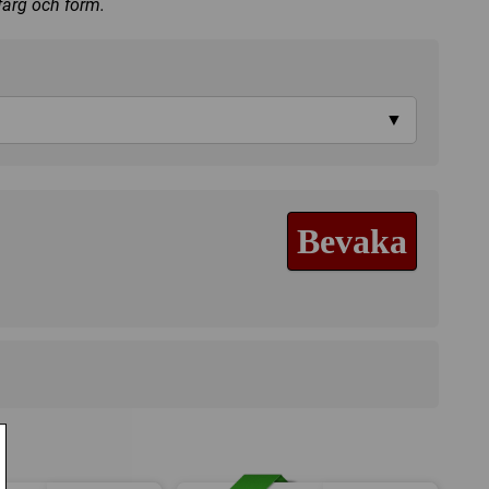
 färg och form.
▼
Bevaka