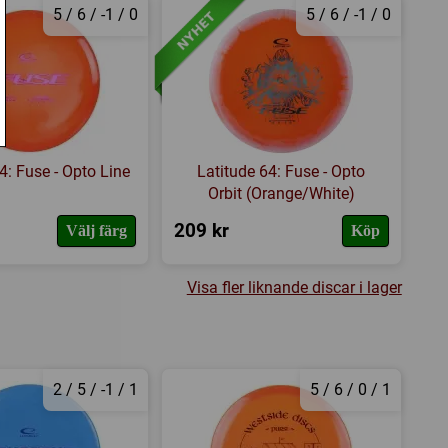
5 / 6 / -1 / 0
5 / 6 / -1 / 0
4: Fuse - Opto Line
Latitude 64: Fuse - Opto
Orbit (Orange/White)
209 kr
Välj färg
Köp
Visa fler liknande discar i lager
2 / 5 / -1 / 1
5 / 6 / 0 / 1