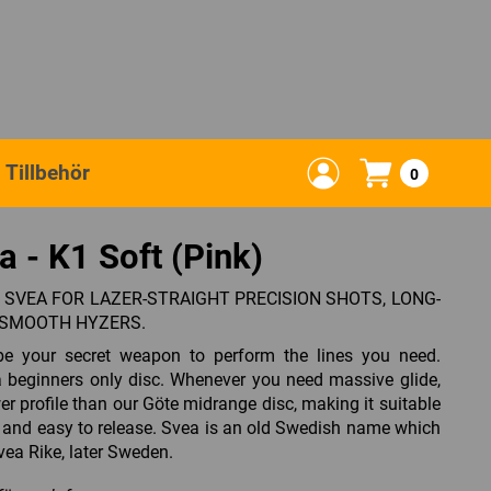
Tillbehör
0
a - K1 Soft (Pink)
E SVEA FOR LAZER-STRAIGHT PRECISION SHOTS, LONG-
 SMOOTH HYZERS.
be your secret weapon to perform the lines you need.
 a beginners only disc. Whenever you need massive glide,
ower profile than our Göte midrange disc, making it suitable
p and easy to release. Svea is an old Swedish name which
vea Rike, later Sweden.