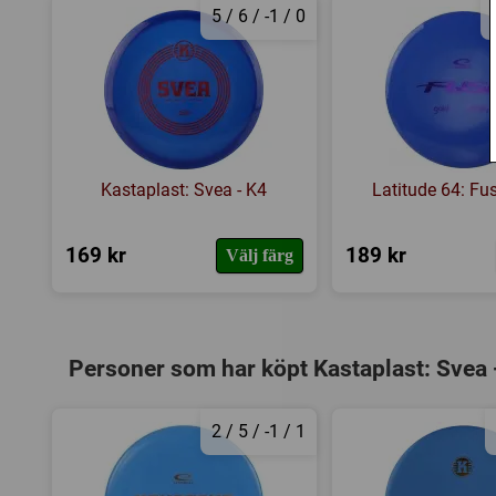
5 / 6 / -1 / 0
Kastaplast: Svea - K4
Latitude 64: Fus
169 kr
189 kr
Välj färg
Personer som har köpt Kastaplast: Svea -
2 / 5 / -1 / 1