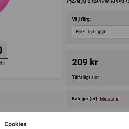
Trycket på discen kan variera i
Välj färg:
Pink - Ej i lager
0
209 kr
de
Tillfälligt slut
Kategori(er):
Midrange
Cookies