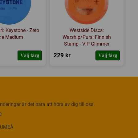
64: Keystone - Zero
Westside Discs:
ne Medium
Warship/Pursi Finnish
Stamp - VIP Glimmer
229 kr
Välj färg
Välj färg
deringar är det bara att höra av dig till oss.
e
0 UMEÅ