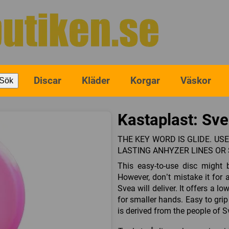
Discar
Kläder
Korgar
Väskor
Sök
Kastaplast: Sve
THE KEY WORD IS GLIDE. US
LASTING ANHYZER LINES OR
This easy-to-use disc might 
However, don’t mistake it for
Svea will deliver. It offers a l
for smaller hands. Easy to gri
is derived from the people of S