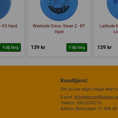
 - K3 Hard
Westside Discs: Swan 2 - BT
Latitude 
Hard
Li
139 kr
139 kr
Välj färg
Välj färg
Kundtjänst
Om du har några frågor eller fun
E-post:
info@discgolfbutiken.s
Telefon: 090-2059210
Adress: Björnvägen 11, 906 4