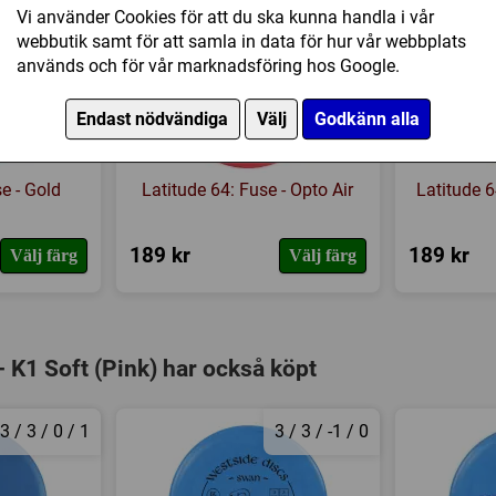
5 / 6 / -1 / 0
5 / 6 / -1 / 0
Vi använder Cookies för att du ska kunna handla i vår
webbutik samt för att samla in data för hur vår webbplats
används och för vår marknadsföring hos Google.
Endast nödvändiga
Välj
Godkänn alla
e - Gold
Latitude 64: Fuse - Opto Air
Latitude 6
189 kr
189 kr
Välj färg
Välj färg
 K1 Soft (Pink) har också köpt
3 / 3 / 0 / 1
3 / 3 / -1 / 0