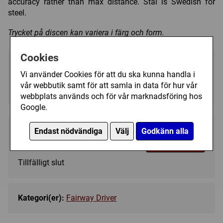
accuracy rather than max distance. Stål is Swedish for
steel.
Trycket på discen kan variera i färg och form.
Cookies
Välj färg:
Vi använder Cookies för att du ska kunna handla i
Red - Ej i lager
▼
vår webbutik samt för att samla in data för hur vår
webbplats används och för vår marknadsföring hos
Google.
Endast nödvändiga
Välj
Godkänn alla
209 kr
Bevaka
Tillfälligt slut
Kategori(er):
Fairway Driver