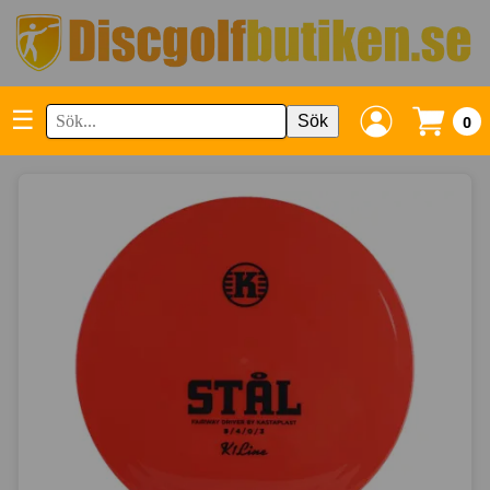
☰
Sök
0