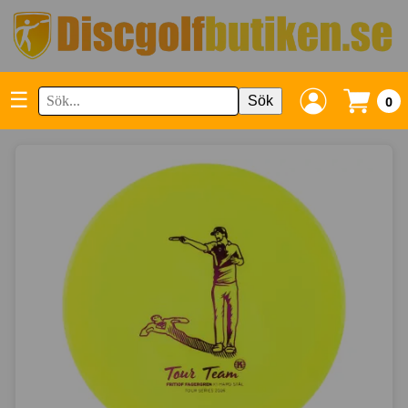
☰
Sök
0