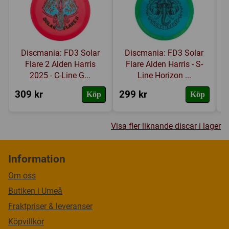
Discmania: FD3 Solar
Discmania: FD3 Solar
Flare 2 Alden Harris
Flare Alden Harris - S-
2025 - C-Line G...
Line Horizon ...
309 kr
299 kr
2
Köp
Köp
Visa fler liknande discar i lager
Information
Om oss
Butiken i Umeå
Fraktpriser & leveranser
Köpvillkor