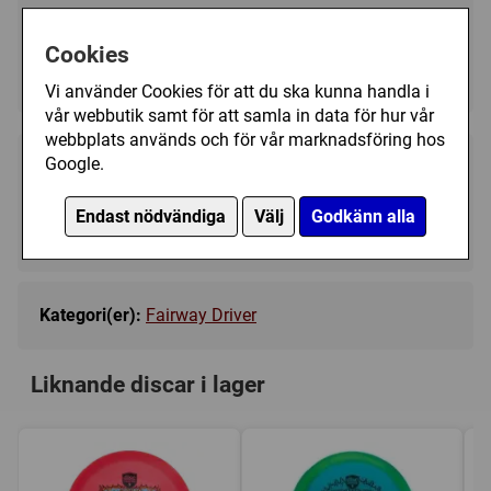
Välj färg:
Cookies
Yellow - Ej i lager
▼
Vi använder Cookies för att du ska kunna handla i
vår webbutik samt för att samla in data för hur vår
webbplats används och för vår marknadsföring hos
Google.
249 kr
Bevaka
Endast nödvändiga
Välj
Godkänn alla
Tillfälligt slut
Kategori(er):
Fairway Driver
Liknande discar i lager