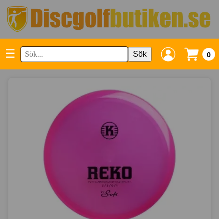
☰
Sök
0