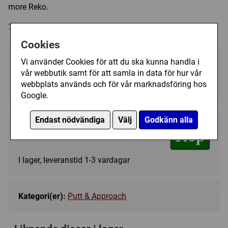
more Reko.
Trycket på discen kan variera i färg och form.
Cookies
Välj färg:
Vi använder Cookies för att du ska kunna handla i
vår webbutik samt för att samla in data för hur vår
Pink - I lager
▼
webbplats används och för vår marknadsföring hos
Google.
Endast nödvändiga
Välj
Godkänn alla
209 kr
Köp
I lager, leveranstid 1-3 vardagar
Kategori(er):
Putt & Approach