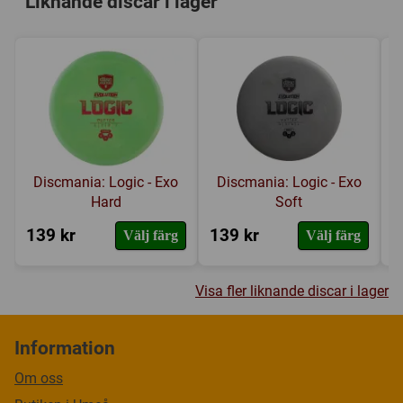
Liknande discar i lager
Discmania: Logic - Exo
Discmania: Logic - Exo
Hard
Soft
139 kr
139 kr
1
Välj färg
Välj färg
Visa fler liknande discar i lager
Information
Om oss