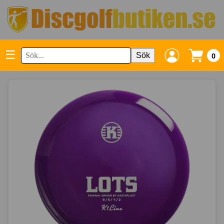
☰
Sök
0