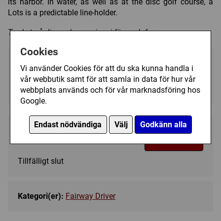
its harbor. In water, as well as at the disc golf course, a
Lots is a predictable line-holder.
Trycket på discen kan variera i färg och form.
Cookies
Välj färg:
Vi använder Cookies för att du ska kunna handla i
vår webbutik samt för att samla in data för hur vår
Purple - Ej i lager
▼
webbplats används och för vår marknadsföring hos
Google.
Endast nödvändiga
Välj
Godkänn alla
209 kr
Bevaka
Tillfälligt slut
Kategori(er):
Fairway Driver