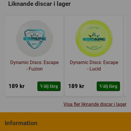
Liknande discar i lager
Dynamic Discs: Escape
Dynamic Discs: Escape
- Fuzion
- Lucid
189 kr
189 kr
1
Välj färg
Välj färg
Visa fler liknande discar i lager
Information