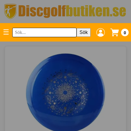
☰
Sök
0