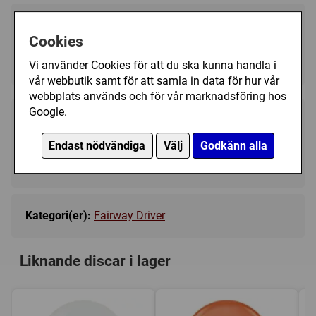
Välj färg:
Cookies
Metallic Blue - Ej i lager
▼
Vi använder Cookies för att du ska kunna handla i
vår webbutik samt för att samla in data för hur vår
webbplats används och för vår marknadsföring hos
Google.
249 kr
Bevaka
Endast nödvändiga
Välj
Godkänn alla
Tillfälligt slut
Kategori(er):
Fairway Driver
Liknande discar i lager