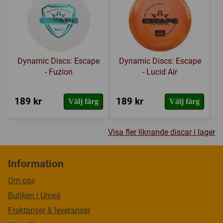
Dynamic Discs: Escape
Dynamic Discs: Escape
- Fuzion
- Lucid Air
189 kr
189 kr
2
Välj färg
Välj färg
Visa fler liknande discar i lager
Information
Om oss
Butiken i Umeå
Fraktpriser & leveranser