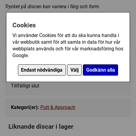
Trycket på discen kan variera i färg och form.
Cookies
Välj färg:
Vi använder Cookies för att du ska kunna handla i
Pink - Ej i lager
▼
vår webbutik samt för att samla in data för hur vår
webbplats används och för vår marknadsföring hos
Google.
209 kr
Bevaka
Endast nödvändiga
Välj
Godkänn alla
Tillfälligt slut
Kategori(er):
Putt & Approach
Liknande discar i lager