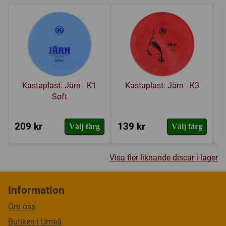
Kastaplast: Järn - K1
Kastaplast: Järn - K3
Soft
209 kr
139 kr
1
Välj färg
Välj färg
Visa fler liknande discar i lager
Information
Om oss
Butiken i Umeå