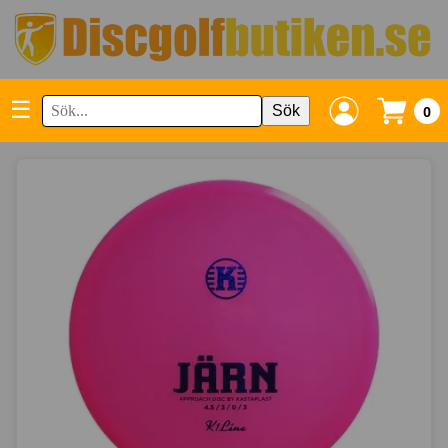
☰
Sök
0