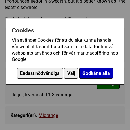
Pronounced [jøːtə] in Swedish, but it’s better known as “the
Goat” elsewhere.
Trycket på discen kan variera i färg och form.
Cookies
Välj färg:
Vi använder Cookies för att du ska kunna handla i
vår webbutik samt för att samla in data för hur vår
Pink - I lager
▼
webbplats används och för vår marknadsföring hos
Google.
Endast nödvändiga
Välj
Godkänn alla
209 kr
Köp
I lager, leveranstid 1-3 vardagar
Kategori(er):
Midrange