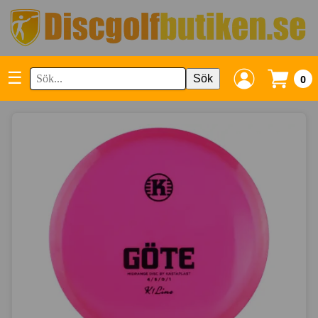
☰
Sök
0