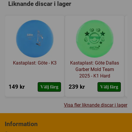
Liknande discar i lager
Kastaplast: Göte - K3
Kastaplast: Göte Dallas
Garber Mold Team
2025 - K1 Hard
149 kr
239 kr
1
Välj färg
Välj färg
Visa fler liknande discar i lager
Information