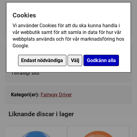
Välj färg:
Cookies
Red/White - Ej i lager
▼
Vi använder Cookies för att du ska kunna handla i
vår webbutik samt för att samla in data för hur vår
webbplats används och för vår marknadsföring hos
Google.
209 kr
Bevaka
Endast nödvändiga
Välj
Godkänn alla
Tillfälligt slut
Kategori(er):
Fairway Driver
Liknande discar i lager