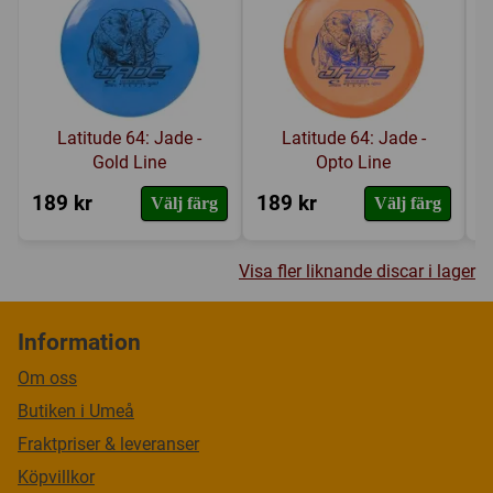
Latitude 64: Jade -
Latitude 64: Jade -
Gold Line
Opto Line
189 kr
189 kr
1
Välj färg
Välj färg
Visa fler liknande discar i lager
Information
Om oss
Butiken i Umeå
Fraktpriser & leveranser
Köpvillkor