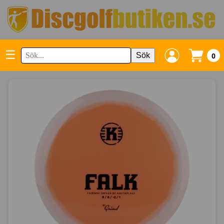
☰
Sök
0